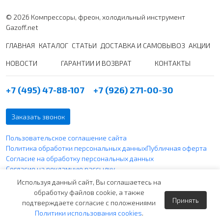
© 2026 Компрессоры, фреон, холодильный инструмент
Gazoff.net
ГЛАВНАЯ
КАТАЛОГ
СТАТЬИ
ДОСТАВКА И САМОВЫВОЗ
АКЦИИ
НОВОСТИ
ГАРАНТИИ И ВОЗВРАТ
КОНТАКТЫ
+7 (495) 47-88-107
+7 (926) 271-00-30
Заказать звонок
Пользовательское соглашение сайта
Политика обработки персональных данных
Публичная оферта
Согласие на обработку персональных данных
Согласие на рекламную рассылку
Политика использования файлов cookie
Используя данный сайт, Вы соглашаетесь на
обработку файлов cookie, а также
Принять
Вся указанная информация по ценам не является публичной
подтверждаете согласие с положениями
офертой согласно ст. 437 п. 2 ГК РФ и носит чисто
Политики использования cookies
.