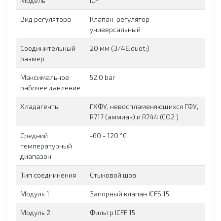
Модель
ICF
Вид регулятора
Клапан-регулятор
универсальный
Соединительный
20 мм (3/4&quot;)
размер
Максимальное
52,0 bar
рабочее давление
Хладагенты
ГХФУ, невоспламеняющихся ГФУ,
R717 (аммиак) и R744 (CO2 )
Средний
-60 - 120 °C
температурный
диапазон
Тип соеднинения
Cтыковой шов
Модуль 1
Запорный клапан ICFS 15
Модуль 2
Фильтр ICFF 15