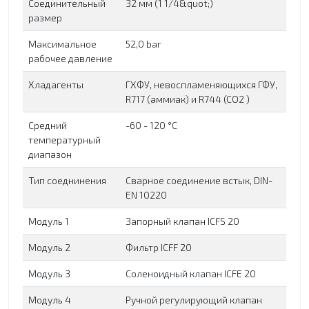
Соединительный
32 мм (1 1/4&quot;)
размер
Максимальное
52,0 bar
рабочее давление
Хладагенты
ГХФУ, невоспламеняющихся ГФУ,
R717 (аммиак) и R744 (CO2 )
Средний
-60 - 120 °C
температурный
диапазон
Тип соеднинения
Сварное соединение встык, DIN-
EN 10220
Модуль 1
Запорный клапан ICFS 20
Модуль 2
Фильтр ICFF 20
Модуль 3
Соленоидный клапан ICFE 20
Модуль 4
Ручной регулирующий клапан