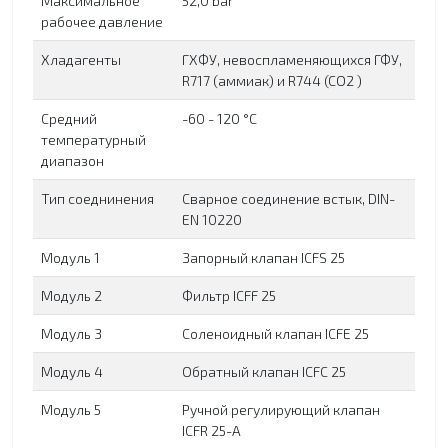
Максимальное
52,0 bar
рабочее давление
Хладагенты
ГХФУ, невоспламеняющихся ГФУ,
R717 (аммиак) и R744 (CO2 )
Средний
-60 - 120 °C
температурный
диапазон
Тип соеднинения
Сварное соединение встык, DIN-
EN 10220
Модуль 1
Запорный клапан ICFS 25
Модуль 2
Фильтр ICFF 25
Модуль 3
Соленоидный клапан ICFE 25
Модуль 4
Обратный клапан ICFC 25
Модуль 5
Ручной регулирующий клапан
ICFR 25-A