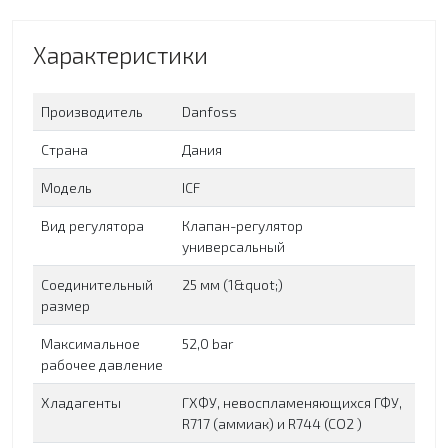
Характеристики
Производитель
Danfoss
Страна
Дания
Модель
ICF
Вид регулятора
Клапан-регулятор
универсальный
Соединительный
25 мм (1&quot;)
размер
Максимальное
52,0 bar
рабочее давление
Хладагенты
ГХФУ, невоспламеняющихся ГФУ,
R717 (аммиак) и R744 (CO2 )