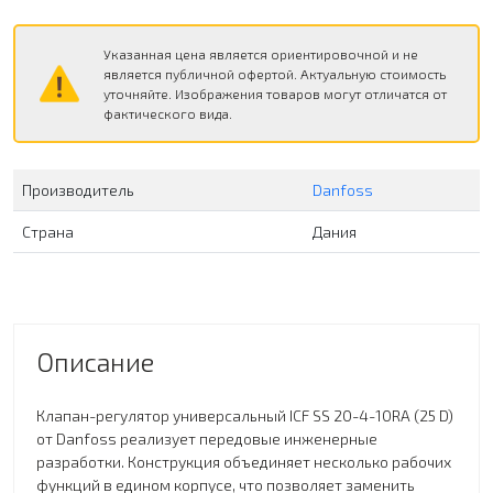
Указанная цена является ориентировочной и не
является публичной офертой. Актуальную стоимость
уточняйте. Изображения товаров могут отличатся от
фактического вида.
Производитель
Danfoss
Страна
Дания
Описание
Клапан-регулятор универсальный ICF SS 20-4-10RA (25 D)
от Danfoss реализует передовые инженерные
разработки. Конструкция объединяет несколько рабочих
функций в едином корпусе, что позволяет заменить