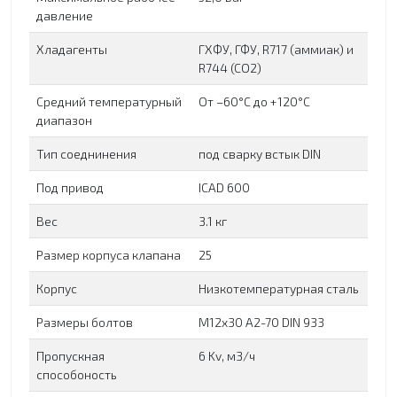
давление
Хладагенты
ГХФУ, ГФУ, R717 (аммиак) и
R744 (CO2)
Средний температурный
От –60°С до +120°С
диапазон
Тип соеднинения
под сварку встык DIN
Под привод
ICAD 600
Вес
3.1 кг
Размер корпуса клапана
25
Корпус
Низкотемпературная сталь
Размеры болтов
М12x30 А2-70 DIN 933
Пропускная
6 Kv, м3/ч
способоность