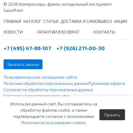
© 2026 Компрессоры, фреон, холодильный инструмент
Gazoff.net
ГЛАВНАЯ
КАТАЛОГ
СТАТЬИ
ДОСТАВКА И САМОВЫВОЗ
АКЦИИ
НОВОСТИ
ГАРАНТИИ И ВОЗВРАТ
КОНТАКТЫ
+7 (495) 47-88-107
+7 (926) 271-00-30
Заказать звонок
Пользовательское соглашение сайта
Политика обработки персональных данных
Публичная оферта
Согласие на обработку персональных данных
Согласие на рекламную рассылку
Политика использования файлов cookie
Используя данный сайт, Вы соглашаетесь на
обработку файлов cookie, а также
Принять
Вся указанная информация по ценам не является публичной
подтверждаете согласие с положениями
офертой согласно ст. 437 п. 2 ГК РФ и носит чисто
Политики использования cookies
.
информативный характер.