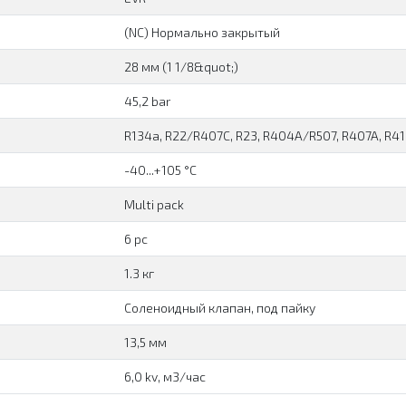
(NC) Нормально закрытый
28 мм (1 1/8&quot;)
45,2 bar
R134a, R22/R407C, R23, R404A/R507, R407A, R4
-40...+105 °C
Multi pack
6 pc
1.3 кг
Соленоидный клапан, под пайку
13,5 мм
6,0 kv, м3/час