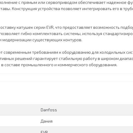
полнение с прямым или сервоприводом обеспечивает надежное ф
авы. Конструкция устройства позволяет интегрировать его в труб
оставку катушек серии EVR, что предоставляет возможность подб
позволяет гибко комплектовать системы, используя стандартизир
 и модернизации существующих контуров.
ют современным требованиям к оборудованию для холодильных си
тивных решений гарантирует стабильную работу в широком диапаз
 в составе промышленного и коммерческого оборудования.
Danfoss
Дания
EVR