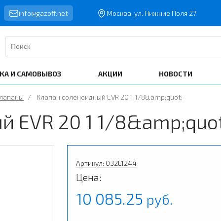
info@gazoff.net
Москва, ул. Нижние Поля 27
КА И САМОВЫВОЗ
АКЦИИ
НОВОСТИ
клапаны
/
Клапан соленоидный EVR 20 1 1/8&amp;quot;
й EVR 20 1 1/8&amp;quot
Артикул: 032L1244
Цена:
10 085.25
руб.