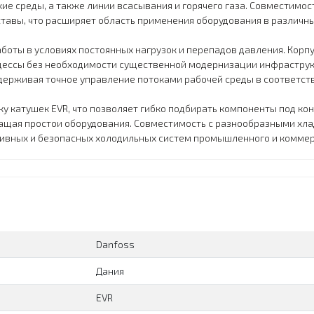
е среды, а также линии всасывания и горячего газа. Совместимос
тавы, что расширяет область применения оборудования в различны
оты в условиях постоянных нагрузок и перепадов давления. Корпу
ессы без необходимости существенной модернизации инфраструкт
ддерживая точное управление потоками рабочей среды в соответс
 катушек EVR, что позволяет гибко подбирать компоненты под ко
ащая простои оборудования. Совместимость с разнообразными хла
ивных и безопасных холодильных систем промышленного и коммер
Danfoss
Дания
EVR