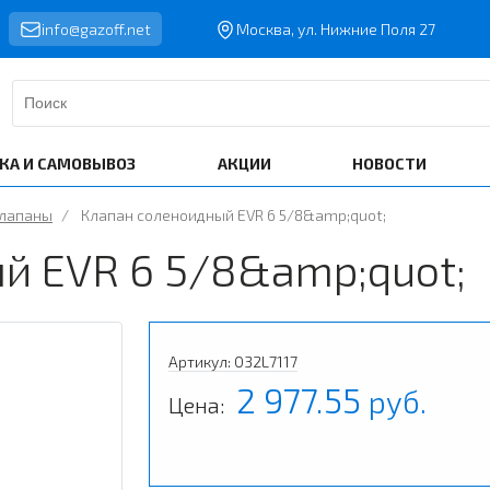
info@gazoff.net
Москва, ул. Нижние Поля 27
КА И САМОВЫВОЗ
АКЦИИ
НОВОСТИ
клапаны
/
Клапан соленоидный EVR 6 5/8&amp;quot;
й EVR 6 5/8&amp;quot;
Артикул: 032L7117
2 977.55
руб.
Цена: