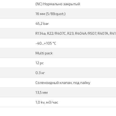
(NC) Нормально закрытый
16 мм (5/8&quot;)
45,2 bar
R134a, R22/R407C, R23, R404A/R507, R407A, R4
-40...+105 °C
Multi pack
12 pc
0.3 кг
Соленоидный клапан, под пайку
13,5 мм
1,0 kv, м3/час