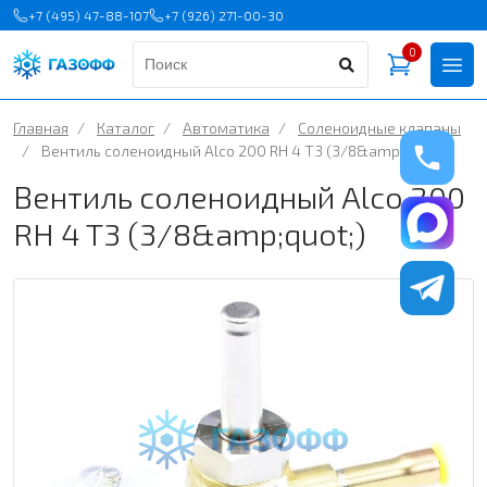
+7 (495) 47-88-107
+7 (926) 271-00-30
0
Главная
/
Каталог
/
Автоматика
/
Соленоидные клапаны
/
Вентиль соленоидный Alco 200 RH 4 T3 (3/8&amp;quot;)
Вентиль соленоидный Alco 200
RH 4 T3 (3/8&amp;quot;)