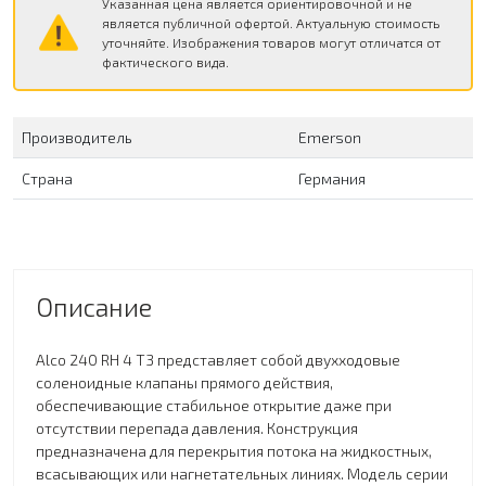
Указанная цена является ориентировочной и не
является публичной офертой. Актуальную стоимость
уточняйте. Изображения товаров могут отличатся от
фактического вида.
Производитель
Emerson
Страна
Германия
Описание
Alco 240 RH 4 T3 представляет собой двухходовые
соленоидные клапаны прямого действия,
обеспечивающие стабильное открытие даже при
отсутствии перепада давления. Конструкция
предназначена для перекрытия потока на жидкостных,
всасывающих или нагнетательных линиях. Модель серии