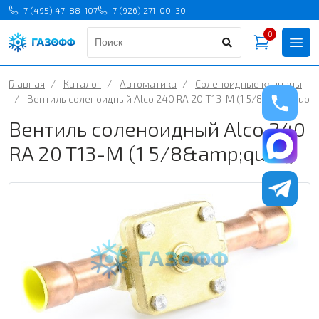
+7 (495) 47-88-107
+7 (926) 271-00-30
0
Главная
/
Каталог
/
Автоматика
/
Соленоидные клапаны
/
Вентиль соленоидный Alco 240 RA 20 T13-M (1 5/8&amp;quot;
Вентиль соленоидный Alco 240
RA 20 T13-M (1 5/8&amp;quot;)