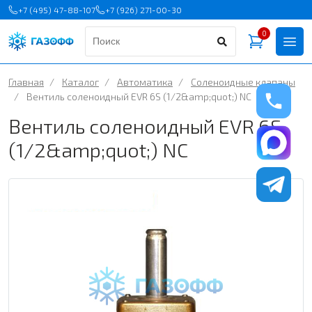
+7 (495) 47-88-107
+7 (926) 271-00-30
0
Главная
/
Каталог
/
Автоматика
/
Соленоидные клапаны
/
Вентиль соленоидный EVR 6S (1/2&amp;quot;) NC
Вентиль соленоидный EVR 6S
(1/2&amp;quot;) NC