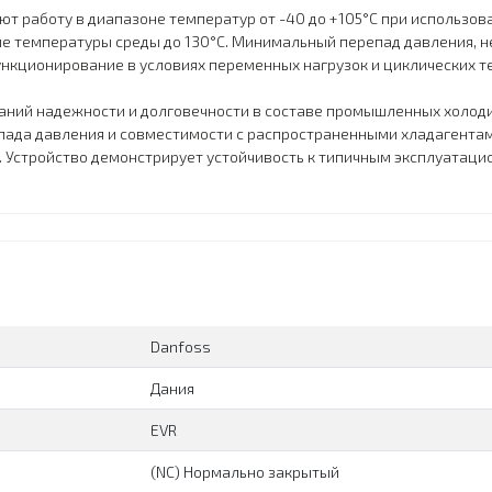
 работу в диапазоне температур от -40 до +105°C при использова
 температуры среды до 130°C. Минимальный перепад давления, не
нкционирование в условиях переменных нагрузок и циклических т
ваний надежности и долговечности в составе промышленных холод
епада давления и совместимости с распространенными хладагент
 Устройство демонстрирует устойчивость к типичным эксплуатаци
Danfoss
Дания
EVR
(NC) Нормально закрытый