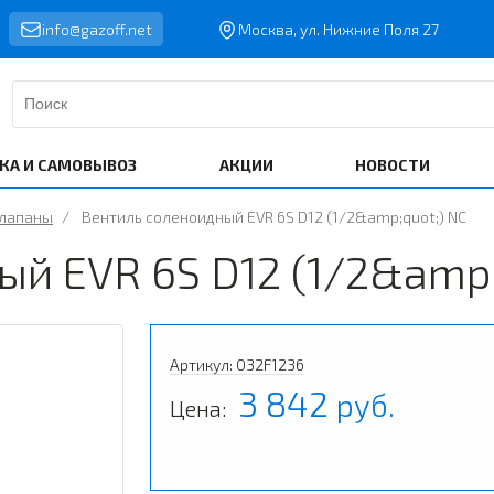
info@gazoff.net
Москва, ул. Нижние Поля 27
КА И САМОВЫВОЗ
АКЦИИ
НОВОСТИ
клапаны
/
Вентиль соленоидный EVR 6S D12 (1/2&amp;quot;) NC
й EVR 6S D12 (1/2&amp;
Артикул: 032F1236
3 842
руб.
Цена: