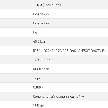
12 мм (1/2&quot;)
Под пайку
Под пайку
Нет
45,2 bar
R134a, R22/R407C, R23, R404A/R507, R407A, R4
-40...+105 °C
Multi pack
12 pc
0.189 кг
Соленоидный клапан, под пайку
13,5 мм