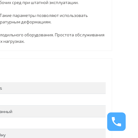
бочих сред при штатной эксплуатации.
 Такие параметры позволяют использовать
пературным деформациям.
лодильного оборудования. Простота обслуживания
х нагрузках.
s
анный
йку