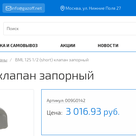
info@gazoff.net
Москва, ул. Нижние Поля 27
КА И САМОВЫВОЗ
АКЦИИ
НОВОСТИ
паны
/
BML 12S 1/2 (short) клапан запорный
) клапан запорный
Артикул: 009G0142
3 016.93
руб.
Цена: