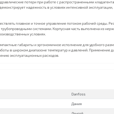
равлические потери при работе с распространенными хладагентами
 демонстрирует надежность в условиях интенсивной эксплуатации,
ествлять плавное и точное управление потоком рабочей среды. Р
 трубопроводными системами. Корпусная часть выполнена из нержа
роизводственных условиях.
мпактные габариты и эргономичное исполнение для удобного разм
аботы в широком диапазоне температур и давлений. Применение 
жению эксплуатационных расходов.
Danfoss
Дания
Другой