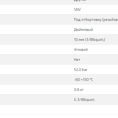
SNV
Под отбортовку (резьбов
Дюймовый
10 мм (3/8&quot;)
Угловой
Нет
52,0 bar
-60 +150 °C
0.6 кг
G 3/8&quot;