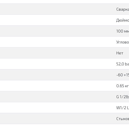
Сварк
Дюйм
100 мм
Углов
Нет
52,0 b
-60 +1
0.65 кг
G 1/2&
W1/2 
Cтыко