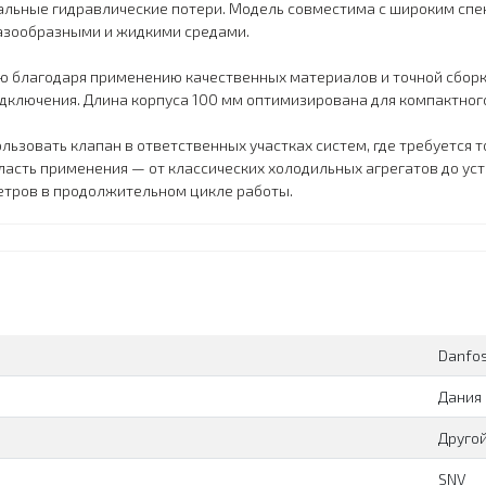
альные гидравлические потери. Модель совместима с широким спек
газообразными и жидкими средами.
ю благодаря применению качественных материалов и точной сборки
дключения. Длина корпуса 100 мм оптимизирована для компактног
ьзовать клапан в ответственных участках систем, где требуется т
асть применения — от классических холодильных агрегатов до ус
етров в продолжительном цикле работы.
Danfo
Дания
Друго
SNV