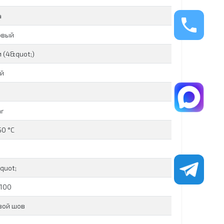
а
овый
 (4&quot;)
ой
ar
50 °C
quot;
L100
вой шов