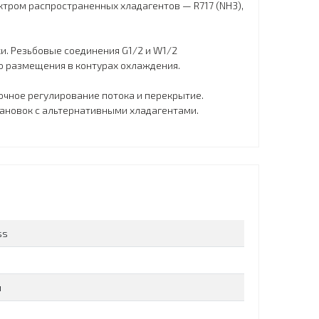
тром распространенных хладагентов — R717 (NH3),
. Резьбовые соединения G1/2 и W1/2
о размещения в контурах охлаждения.
очное регулирование потока и перекрытие.
тановок с альтернативными хладагентами.
ss
й