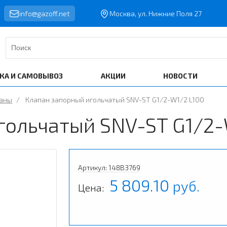
info@gazoff.net
Москва, ул. Нижние Поля 27
КА И САМОВЫВОЗ
АКЦИИ
НОВОСТИ
паны
/
Клапан запорный игольчатый SNV-ST G1/2-W1/2 L100
гольчатый SNV-ST G1/2-
Артикул: 148B3769
5 809.10
руб.
Цена: