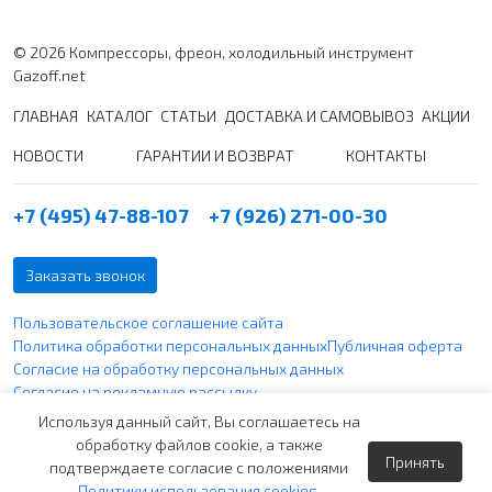
© 2026 Компрессоры, фреон, холодильный инструмент
Gazoff.net
ГЛАВНАЯ
КАТАЛОГ
СТАТЬИ
ДОСТАВКА И САМОВЫВОЗ
АКЦИИ
НОВОСТИ
ГАРАНТИИ И ВОЗВРАТ
КОНТАКТЫ
+7 (495) 47-88-107
+7 (926) 271-00-30
Заказать звонок
Пользовательское соглашение сайта
Политика обработки персональных данных
Публичная оферта
Согласие на обработку персональных данных
Согласие на рекламную рассылку
Политика использования файлов cookie
Используя данный сайт, Вы соглашаетесь на
обработку файлов cookie, а также
Принять
Вся указанная информация по ценам не является публичной
подтверждаете согласие с положениями
офертой согласно ст. 437 п. 2 ГК РФ и носит чисто
Политики использования cookies
.