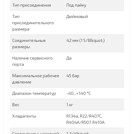
Тип присоединения
Под пайку
Тип
Дюймовый
присоединительного
размера
Соединительные
42 мм (1 5/8&quot;)
размеры
Наличие сервисного
Да
порта
Максимальное рабочее
45 бар
давление
Диапазон температур
-40...+140 °C
Вес
1 кг
Хладагенты
R134a, R22/R407C,
R404A/R507, R410A
Соединение с накидной
1 3/4&quot;