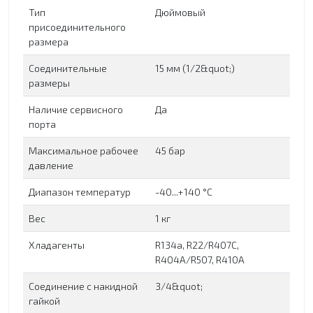
Тип
Дюймовый
присоединительного
размера
Соединительные
15 мм (1/2&quot;)
размеры
Наличие сервисного
Да
порта
Максимальное рабочее
45 бар
давление
Диапазон температур
-40...+140 °C
Вес
1 кг
Хладагенты
R134a, R22/R407C,
R404A/R507, R410A
Соединение с накидной
3/4&quot;
гайкой