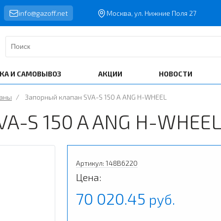
info@gazoff.net
Москва, ул. Нижние Поля 27
КА И САМОВЫВОЗ
АКЦИИ
НОВОСТИ
паны
/
Запорный клапан SVA-S 150 A ANG H-WHEEL
VA-S 150 A ANG H-WHEE
Артикул: 148B6220
Цена:
70 020.45
руб.