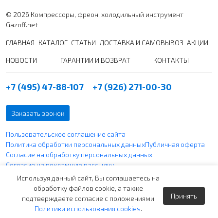
© 2026 Компрессоры, фреон, холодильный инструмент
Gazoff.net
ГЛАВНАЯ
КАТАЛОГ
СТАТЬИ
ДОСТАВКА И САМОВЫВОЗ
АКЦИИ
НОВОСТИ
ГАРАНТИИ И ВОЗВРАТ
КОНТАКТЫ
+7 (495) 47-88-107
+7 (926) 271-00-30
Заказать звонок
Пользовательское соглашение сайта
Политика обработки персональных данных
Публичная оферта
Согласие на обработку персональных данных
Согласие на рекламную рассылку
Политика использования файлов cookie
Используя данный сайт, Вы соглашаетесь на
обработку файлов cookie, а также
Принять
Вся указанная информация по ценам не является публичной
подтверждаете согласие с положениями
офертой согласно ст. 437 п. 2 ГК РФ и носит чисто
Политики использования cookies
.
информативный характер.