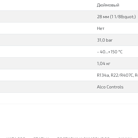
Дюймовый
28 мм (1 1/8&quot;)
Нет
31,0 bar
- 40...+150 °C
1,04 кг
R134a, R22/R407C, 
Alco Controls