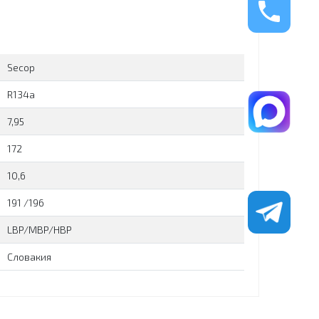
Secop
R134a
7,95
172
10,6
191 /196
LBP/MBP/HBP
Словакия