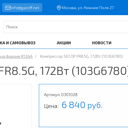
info@gazoff.net
Москва, ул. Нижние Поля 27
КА И САМОВЫВОЗ
АКЦИИ
НОВОСТИ
на фреоне R134A
/
Компрессор SECOP FR8.5G, 172Вт (103G6780)
R8.5G, 172Вт (103G6780
Артикул: 0301028
6 840
руб.
Цена: