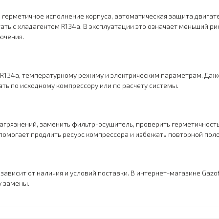
 герметичное исполнение корпуса, автоматическая защита двигате
ть с хладагентом R134a. В эксплуатации это означает меньший ри
ючения.
 R134a, температурному режиму и электрическим параметрам. Даж
ать по исходному компрессору или по расчету системы.
загрязнений, заменить фильтр-осушитель, проверить герметичност
помогает продлить ресурс компрессора и избежать повторной пол
 зависит от наличия и условий поставки. В интернет-магазине Gazo
у замены.