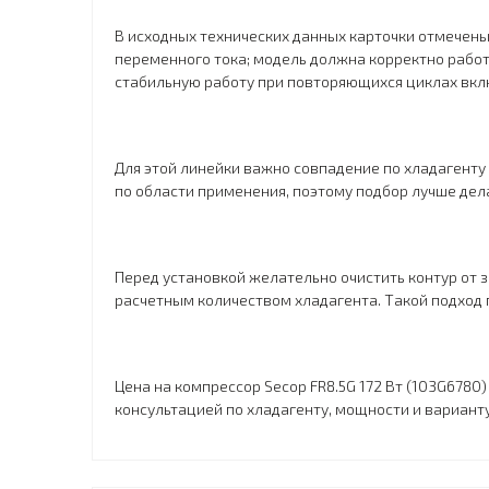
В исходных технических данных карточки отмечены
переменного тока; модель должна корректно работа
стабильную работу при повторяющихся циклах вкл
Для этой линейки важно совпадение по хладагенту
по области применения, поэтому подбор лучше дел
Перед установкой желательно очистить контур от 
расчетным количеством хладагента. Такой подход 
Цена на компрессор Secop FR8.5G 172 Вт (103G6780)
консультацией по хладагенту, мощности и вариант