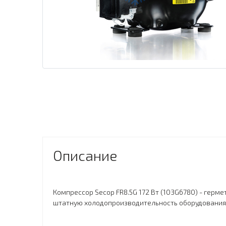
Описание
Компрессор Secop FR8.5G 172 Вт (103G6780) - герм
штатную холодопроизводительность оборудования 