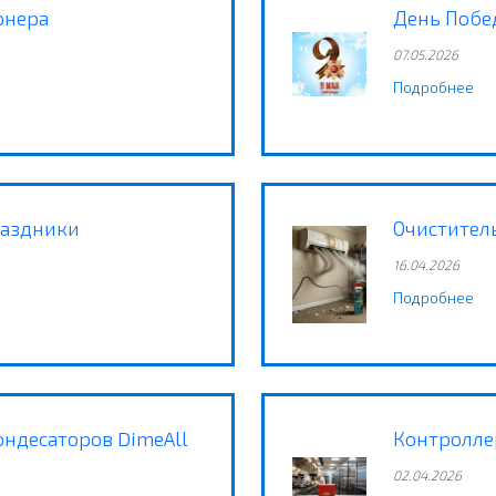
онера
День Побе
07.05.2026
Подробнее
раздники
Очистител
16.04.2026
Подробнее
ндесаторов DimeAll
Контролле
02.04.2026