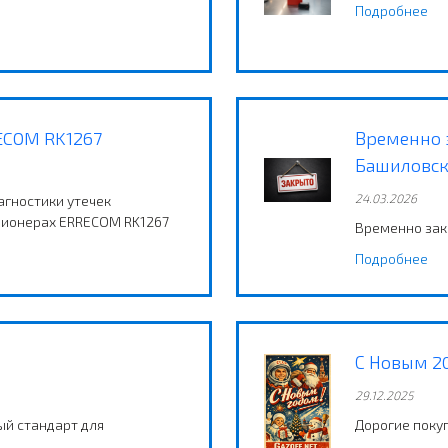
Подробнее
ECOM RK1267
Временно 
Башиловск
24.03.2026
гностики утечек
ционерах ERRECOM RK1267
Временно зак
Подробнее
С Новым 20
29.12.2025
ый стандарт для
Дорогие поку