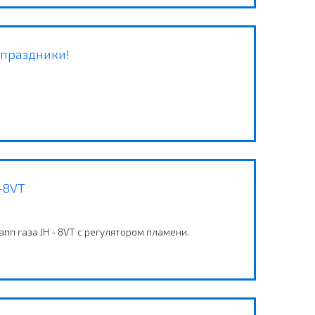
 праздники!
-8VT
апп газа JH - 8VT с регулятором пламени.