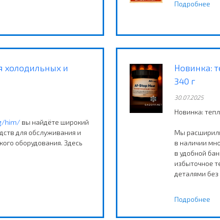
Подробнее
я холодильных и
Новинка: т
340 г
30.07.2025
Новинка: тепл
g/him/
вы найдёте широкий
дств для обслуживания и
Мы расширили 
кого оборудования. Здесь
в наличии мн
в удобной ба
избыточное т
деталями без
Подробнее