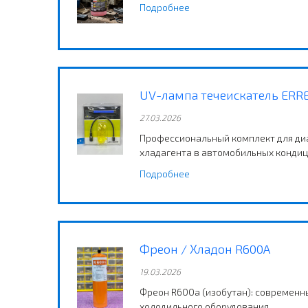
Подробнее
UV-лампа течеискатель ERR
27.03.2026
Профессиональный комплект для диа
хладагента в автомобильных конди
Подробнее
Фреон / Хладон R600A
19.03.2026
Фреон R600a (изобутан): современн
холодильного оборудования