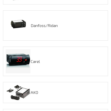
Danfoss/Ridan
Carel
AKO