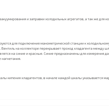
вакуумирования и заправки холодильных агрегатов, а так же для к
зуются для подключения манометрической станции к холодильному
у. Вентиль на коллекторе перекрывает проход хладагента между 
елятся на синие и красные. Синие предназначены для измерения д
 нагнетания.
калы кипения хладагентов, в начале каждой шкалы указывается мар