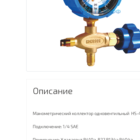
Описание
Манометрический коллектор одновентильный НS-4
Подключение: 1/4 SAE
Применение: Хладагент R410a R22 R134а R404a