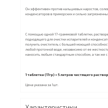
Он эффективен против кальциевых наростов, солев
конденсаторов в приморских и сильно загрязненны
С помощью одной 17-граммовой таблетки, растворе
подходящего для очистки испарителей и конденсато
получить очиститель с большей моющей способност
любой проточной воде, независимо от ее жесткости
наносить любым стандартным способом, а так же 
1 таблетка (17гр) = 5 литров чистящего раствор
Цена указана за 1шт.
Характеристики