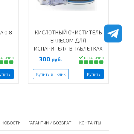
A 0.8
КИСЛОТНЫЙ ОЧИСТИТЕЛЬ
ОЧИ
ERRECOM ДЛЯ
ИСП
ИСПАРИТЕЛЯ В ТАБЛЕТКАХ
E
ACID TABS AB1102.01.JA
аличии
в наличии
300
3
руб.
упить
Купить в 1 клик
Купить
Куп
НОВОСТИ
ГАРАНТИИ И ВОЗВРАТ
КОНТАКТЫ