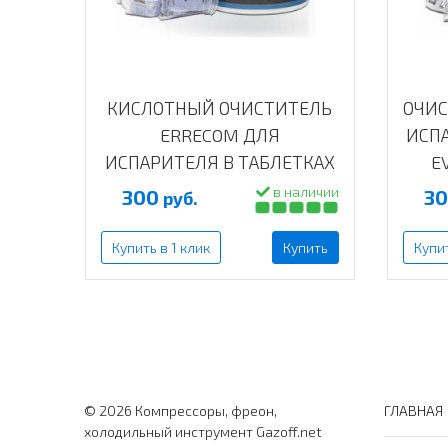
 0.8
КИСЛОТНЫЙ ОЧИСТИТЕЛЬ
ОЧИС
ERRECOM ДЛЯ
ИСП
ИСПАРИТЕЛЯ В ТАБЛЕТКАХ
EV
ACID TABS AB1102.01.JA
личии
в наличии
300
3
руб.
пить
Купить в 1 клик
Купить
Купит
© 2026 Компрессоры, фреон,
ГЛАВНАЯ
холодильный инструмент Gazoff.net