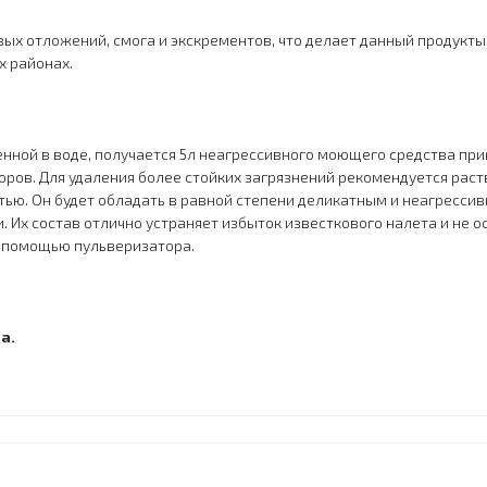
ых отложений, смога и экскрементов, что делает данный продукты
х районах.
нной в воде, получается 5л неагрессивного моющего средства при
ров. Для удаления более стойких загрязнений рекомендуется раств
ью. Он будет обладать в равной степени деликатным и неагрессив
. Их состав отлично устраняет избыток известкового налета и не 
с помощью пульверизатора.
а.