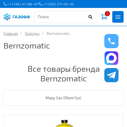
+7 (495) 47-88-107
+7 (926) 271-00-30
0
Главная
/
Бренды
/
Bernzomatic
Bernzomatic
Все товары бренда
Bernzomatic
Mapp Gas (Мапп Газ)