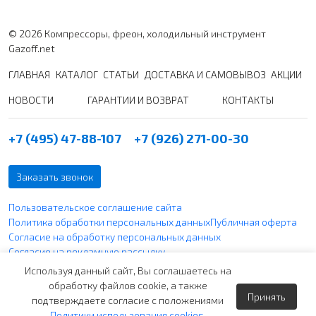
© 2026 Компрессоры, фреон, холодильный инструмент
Gazoff.net
ГЛАВНАЯ
КАТАЛОГ
СТАТЬИ
ДОСТАВКА И САМОВЫВОЗ
АКЦИИ
НОВОСТИ
ГАРАНТИИ И ВОЗВРАТ
КОНТАКТЫ
+7 (495) 47-88-107
+7 (926) 271-00-30
Заказать звонок
Пользовательское соглашение сайта
Политика обработки персональных данных
Публичная оферта
Согласие на обработку персональных данных
Согласие на рекламную рассылку
Политика использования файлов cookie
Используя данный сайт, Вы соглашаетесь на
обработку файлов cookie, а также
Принять
Вся указанная информация по ценам не является публичной
подтверждаете согласие с положениями
офертой согласно ст. 437 п. 2 ГК РФ и носит чисто
Политики использования cookies
.