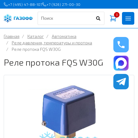
+7 (495) 47-88-107
+7 (926) 271-00-30
0
Главная
/
Каталог
/
Автоматика
/
Реле давления, температуры и протока
/
Реле протока FQS W30G
Реле протока FQS W30G