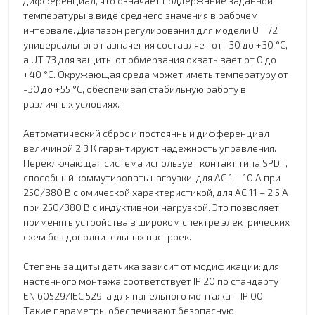
дифференциал, что означает поддержание заданной
температуры в виде среднего значения в рабочем
интервале. Диапазон регулирования для модели UT 72
универсального назначения составляет от -30 до +30 °C,
а UT 73 для защиты от обмерзания охватывает от 0 до
+40 °C. Окружающая среда может иметь температуру от
-30 до +55 °C, обеспечивая стабильную работу в
различных условиях.
Автоматический сброс и постоянный дифференциал
величиной 2,3 К гарантируют надежность управления.
Переключающая система использует контакт типа SPDT,
способный коммутировать нагрузки: для AC 1 – 10 А при
250/380 В с омической характеристикой, для AC 11 – 2,5 А
при 250/380 В с индуктивной нагрузкой. Это позволяет
применять устройства в широком спектре электрических
схем без дополнительных настроек.
Степень защиты датчика зависит от модификации: для
настенного монтажа соответствует IP 20 по стандарту
EN 60529/IEC 529, а для панельного монтажа – IP 00.
Такие параметры обеспечивают безопасную