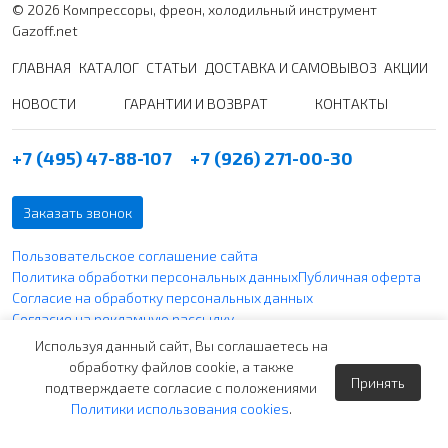
© 2026 Компрессоры, фреон, холодильный инструмент
Gazoff.net
ГЛАВНАЯ
КАТАЛОГ
СТАТЬИ
ДОСТАВКА И САМОВЫВОЗ
АКЦИИ
НОВОСТИ
ГАРАНТИИ И ВОЗВРАТ
КОНТАКТЫ
+7 (495) 47-88-107
+7 (926) 271-00-30
Заказать звонок
Пользовательское соглашение сайта
Политика обработки персональных данных
Публичная оферта
Согласие на обработку персональных данных
Согласие на рекламную рассылку
Политика использования файлов cookie
Используя данный сайт, Вы соглашаетесь на
обработку файлов cookie, а также
Принять
Вся указанная информация по ценам не является публичной
подтверждаете согласие с положениями
офертой согласно ст. 437 п. 2 ГК РФ и носит чисто
Политики использования cookies
.
информативный характер.