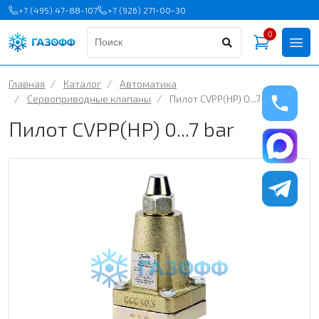
+7 (495) 47-88-107
+7 (926) 271-00-30
0
Главная
/
Каталог
/
Автоматика
/
Сервоприводные клапаны
/
Пилот CVPP(HP) 0...7 bar
Пилот CVPP(HP) 0...7 bar