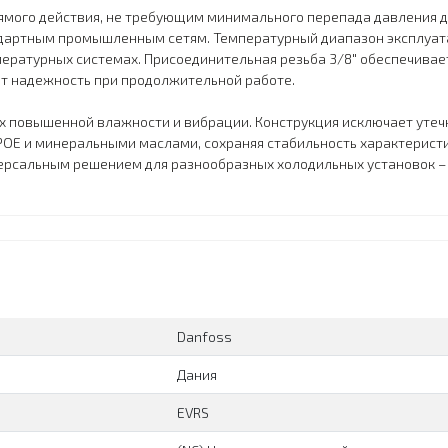
мого действия, не требующим минимального перепада давления д
андартным промышленным сетям. Температурный диапазон эксплуата
ературных системах. Присоединительная резьба 3/8" обеспечивае
т надежность при продолжительной работе.
х повышенной влажности и вибрации. Конструкция исключает утеч
 POE и минеральными маслами, сохраняя стабильность характерис
рсальным решением для разнообразных холодильных установок –
Danfoss
Дания
EVRS