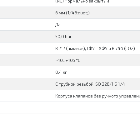
(NC) Нормально закрытый
6 мм (1/4&quot;)
Да
50,0 bar
R 717 (аммиак), ГФУ, ГХФУ и R 744 (CO2)
-40...+105 °C
0.4 кг
С трубной резьбой ISO 228/1 G 1/4
Корпуса клапанов без ручного управлен