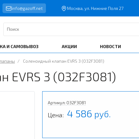
info@gazoff.net
Москва, ул. Нижние Поля 27
КА И САМОВЫВОЗ
АКЦИИ
НОВОСТИ
клапаны
/
Соленоидный клапан EVRS 3 (032F3081)
н EVRS 3 (032F3081)
Артикул: 032F3081
4 586
руб.
Цена: