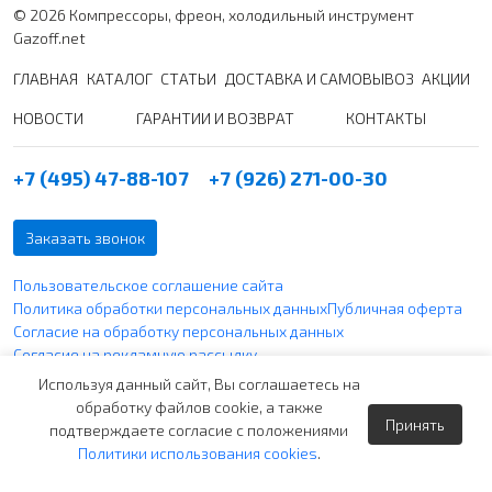
© 2026 Компрессоры, фреон, холодильный инструмент
Gazoff.net
ГЛАВНАЯ
КАТАЛОГ
СТАТЬИ
ДОСТАВКА И САМОВЫВОЗ
АКЦИИ
НОВОСТИ
ГАРАНТИИ И ВОЗВРАТ
КОНТАКТЫ
+7 (495) 47-88-107
+7 (926) 271-00-30
Заказать звонок
Пользовательское соглашение сайта
Политика обработки персональных данных
Публичная оферта
Согласие на обработку персональных данных
Согласие на рекламную рассылку
Политика использования файлов cookie
Используя данный сайт, Вы соглашаетесь на
обработку файлов cookie, а также
Принять
Вся указанная информация по ценам не является публичной
подтверждаете согласие с положениями
офертой согласно ст. 437 п. 2 ГК РФ и носит чисто
Политики использования cookies
.
информативный характер.