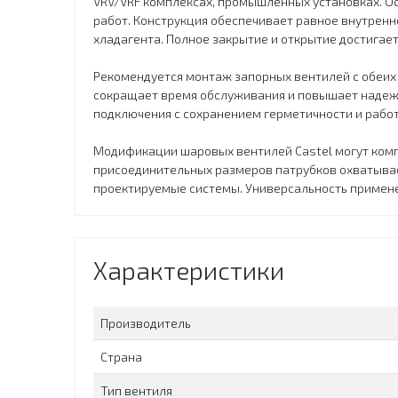
VRV/VRF комплексах, промышленных установках. Ос
работ. Конструкция обеспечивает равное внутренн
хладагента. Полное закрытие и открытие достигае
Рекомендуется монтаж запорных вентилей с обеих
сокращает время обслуживания и повышает надежн
подключения с сохранением герметичности и рабо
Модификации шаровых вентилей Castel могут комп
присоединительных размеров патрубков охватывае
проектируемые системы. Универсальность применен
Характеристики
Производитель
Страна
Тип вентиля