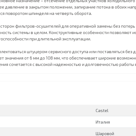
новное назначение – отсечение отдельных участков холодильного
ее давление в закрытом положении, запирание потока в обоих нап
тся поворотом шпинделя на четверть оборота.
 сторон фильтров-осушителей для оперативной замены без потерь
ость системы в целом. Конструктивные особенности позволяют и
тоспособности при длительной эксплуатации.
лектоваться штуцером сервисного доступа или поставляться без 
т значения от 6 мм до 108 мм, что обеспечивает широкие возможн
ия сочетается с высокой надежностью и долговечностью работы в
Сastel
Италия
Шаровой