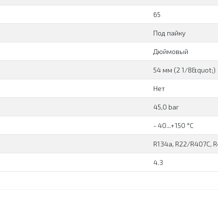
65
Под пайку
Дюймовый
54 мм (2 1/8&quot;)
Нет
45,0 bar
- 40...+150 °C
R134a, R22/R407C, 
4.3