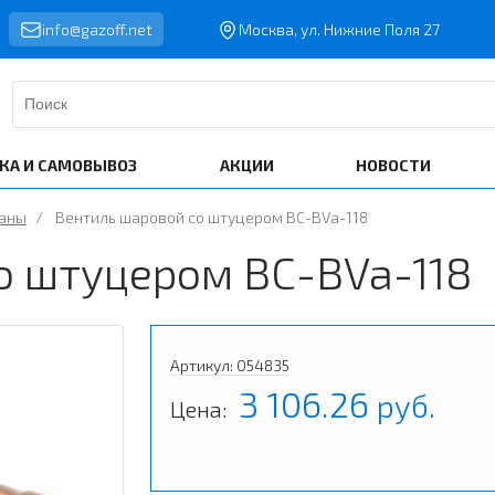
info@gazoff.net
Москва, ул. Нижние Поля 27
КА И САМОВЫВОЗ
АКЦИИ
НОВОСТИ
паны
/
Вентиль шаровой со штуцером BC-BVa-118
о штуцером BC-BVa-118
Артикул: 054835
3 106.26
руб.
Цена: