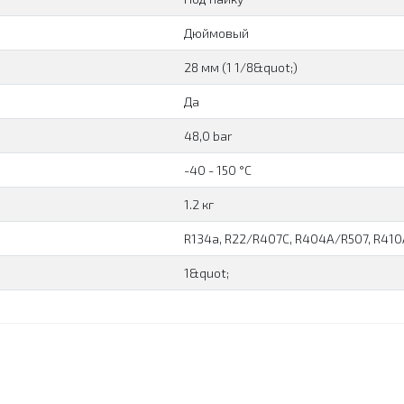
Дюймовый
28 мм (1 1/8&quot;)
Да
48,0 bar
-40 - 150 °C
1.2 кг
R134a, R22/R407C, R404A/R507, R410
1&quot;