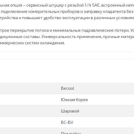
ая опция – сервисный штуцер с резьбой 1/4 SAE, встроенный неп
 подключение измерительных приборов и заправку хладагента без
ройства и повышает удобство эксплуатации в различных условиях
трое перекрытие потока и минимальные гидравлические потери. У
адиционные составы. Универсальность применения, прочные матер
ммерческих систем охлаждения.
Becool
Южная Корея
Шаровой
BC-BV
Под пайку