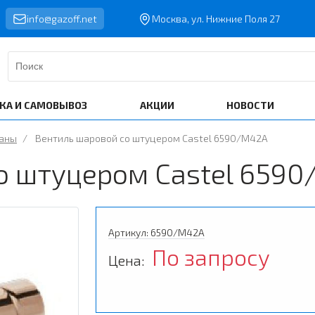
info@gazoff.net
Москва, ул. Нижние Поля 27
КА И САМОВЫВОЗ
АКЦИИ
НОВОСТИ
паны
/
Вентиль шаровой со штуцером Castel 6590/M42A
о штуцером Castel 659
Артикул: 6590/M42A
По запросу
Цена: