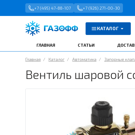
+7 (495) 47-88-107
+7 (926) 271-00-30
КАТАЛОГ
ГЛАВНАЯ
СТАТЬИ
ДОСТАВ
Главная
/
Каталог
/
Автоматика
/
Запорные кла
Вентиль шаровой с