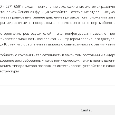
 и 6571-6591 находят применение в холодильных системах различ
тановках. Основная функция устройств – отсечение отдельных уча
чивает равное внутреннее давление при закрытом положении, зап
крытие достигается поворотом шпинделя всего на четверть оборота
 сторон фильтров-осушителей – такая конфигурация позволяет пр
тривает возможность комплектации штуцером сервисного доступа 
до 108 мм, что обеспечивает широкую совместимость с различными
обностью сохранять герметичность в закрытом состоянии и выдер
удование востребованным как в коммерческом, так и в промышленн
бразием типоразмеров позволяют интегрировать устройства в сло
структуры.
Сastel