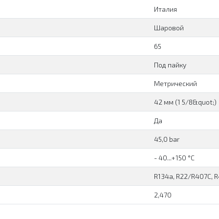
Италия
Шаровой
65
Под пайку
Метрический
42 мм (1 5/8&quot;)
Да
45,0 bar
- 40...+150 °C
R134a, R22/R407C, 
2,470