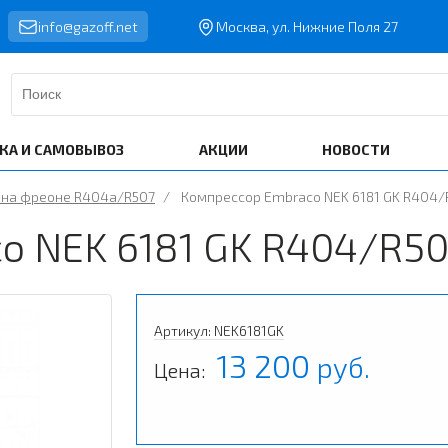
info@gazoff.net
Москва, ул. Нижние Поля 27
КА И САМОВЫВОЗ
АКЦИИ
НОВОСТИ
 на фреоне R404a/R507
/
Компрессор Embraco NEK 6181 GK R404
o NEK 6181 GK R404/R5
Артикул: NEK6181GK
13 200
руб.
Цена: