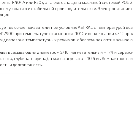
генты R404A или R507, а также оснащена масляной системой POE 
вному сжатию и стабильной производительности. Электропитание ос
ации.
ет высокие показатели: при условиях ASHRAE с температурой всас
N12900 при температуре всасывания -10°C и конденсации 45°C про
ом диапазоне температурных режимов, обеспечивая оптимальное 
ы: всасывающий диаметром 5/16, нагнетательный – 1/4 и сервисн
сота, глубина, ширина), а масса агрегата – 10.4 кг. Компактност
сть и долговечность.