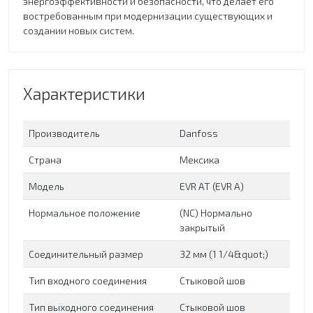
энергоэффективности и безопасности, что делает его
востребованным при модернизации существующих и
создании новых систем.
Характеристики
Производитель
Danfoss
Страна
Мексика
Модель
EVR AT (EVR A)
Нормальное положение
(NC) Нормально
закрытый
Соединительный размер
32 мм (1 1/4&quot;)
Тип входного соединения
Cтыковой шов
Тип выходного соединения
Cтыковой шов