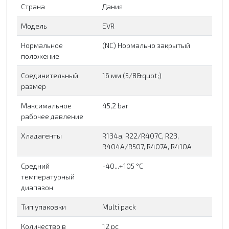
Страна
Дания
Модель
EVR
Нормальное
(NC) Нормально закрытый
положение
Соединительный
16 мм (5/8&quot;)
размер
Максимальное
45,2 bar
рабочее давление
Хладагенты
R134a, R22/R407C, R23,
R404A/R507, R407A, R410A
Средний
-40...+105 °C
температурный
диапазон
Тип упаковки
Multi pack
Количество в
12 pc