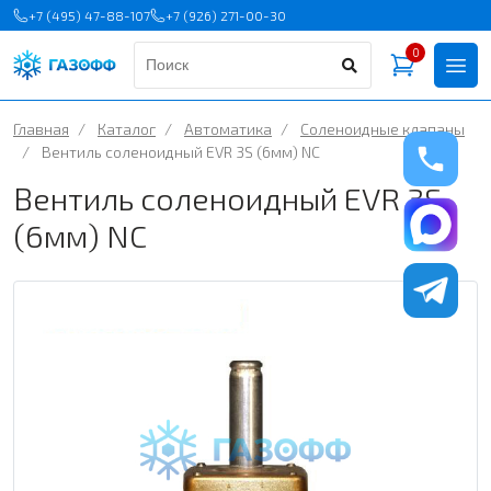
+7 (495) 47-88-107
+7 (926) 271-00-30
0
Главная
/
Каталог
/
Автоматика
/
Соленоидные клапаны
/
Вентиль соленоидный EVR 3S (6мм) NC
Вентиль соленоидный EVR 3S
(6мм) NC